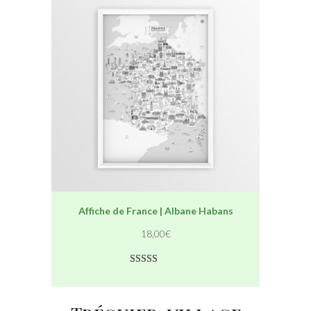
Affiche de France | Albane Habans
18,00
€
Noté
1
5.00
sur 5 basé
sur
notation