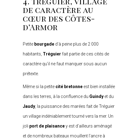
4. Tréguier, village
client
de caractère au
cœur
des Côtes-
d’Armor
Petite
bourgade
d’à peine plus de 2 000
habitants,
Tréguier
fait partie de ces cités de
caractère qu’il ne faut manquer sous aucun
prétexte.
Même si la petite
cité bretonne
est bien installée
dans les terres, à la confluence du
Guindy
et du
Jaudy
, la puissance des marées fait de Tréguier
un village indéniablement tourné vers la mer. Un
joli
port de plaisance
y est d’ailleurs aménagé
et de nombreux bateaux mouillent l’ancre à