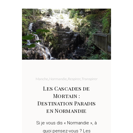
Manche
,
Normandie
,
Respirer
,
Transpirer
Les Cascades de
Mortain :
Destination Paradis
en Normandie
Si je vous dis « Normandie », à
quoi pensez-vous ? Les