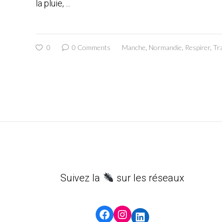
la pluie,
0
0 Comments
Manche
,
Normandie
,
Respirer
,
Tr
Suivez la
sur les réseaux
Facebook
Instagram
LinkedIn