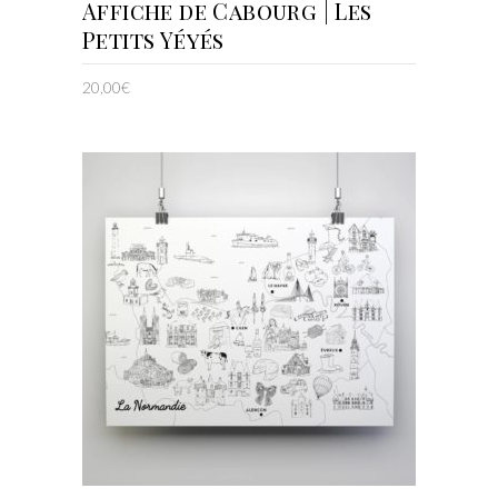
AJOUTER AU PANIER
Affiche de Cabourg | Les
Petits Yéyés
20,00
€