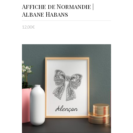
AJOUTER AU PANIER
Affiche de Normandie |
Albane Habans
12,00
€