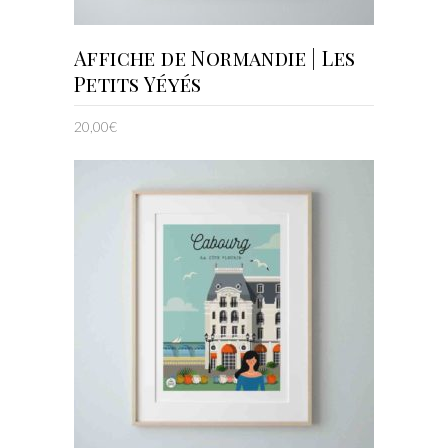
AJOUTER AU PANIER
Affiche de Normandie | Les
Petits Yéyés
20,00
€