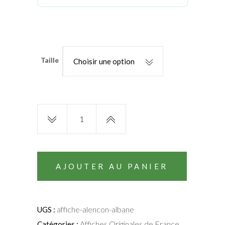
Taille
Choisir une option
Affiche
d'Alençon
|
Albane
Habans
AJOUTER AU PANIER
quantity
affiche-alencon-albane
UGS :
Affiches Originales de France
Catégories :
,