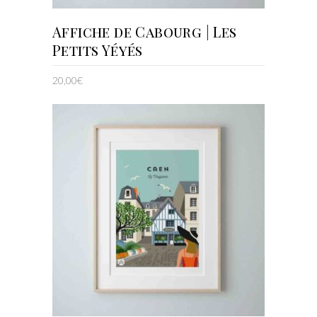
AJOUTER AU PANIER
Affiche de Cabourg | Les
Petits Yéyés
20,00
€