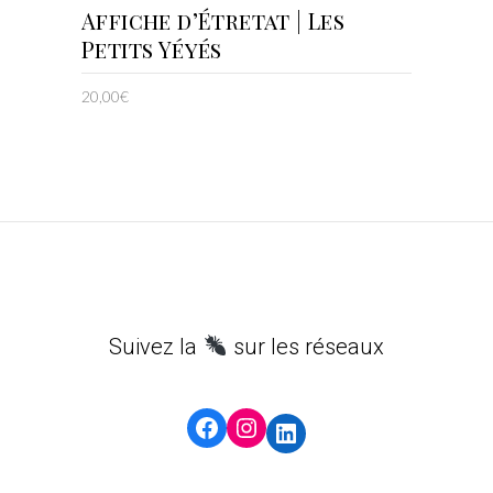
AJOUTER AU PANIER
Affiche d’Étretat | Les
Petits Yéyés
20,00
€
Suivez la
sur les réseaux
Facebook
Instagram
LinkedIn