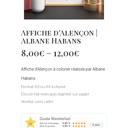
Affiche d’Alençon |
Albane Habans
8,00
€
–
12,00
€
Affiche d’Alençon à colorier réalisée par Albane
Habans
Format A3 ou A4 à choisir
Dessin fait main puis imprimé sur papier
Vendue sans cadre
Guide Wanderlust
Avis sur la boutique
5.00 / 5
9 avis
Note du produit
5.00 / 5