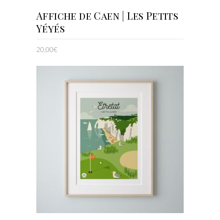
AJOUTER AU PANIER
Affiche de Caen | Les Petits
Yéyés
20,00
€