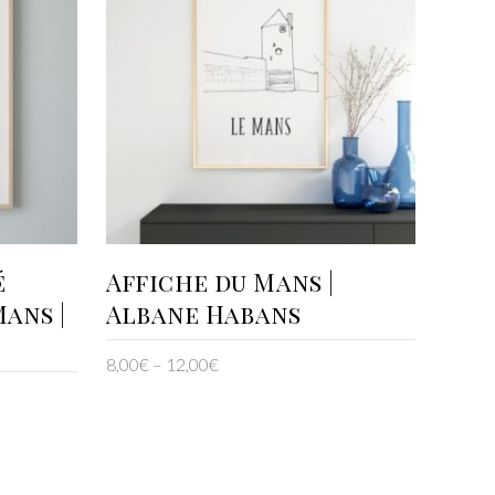
CHOIX DES OPTIONS
é
Affiche du Mans |
ans |
Albane Habans
8,00
€
–
12,00
€