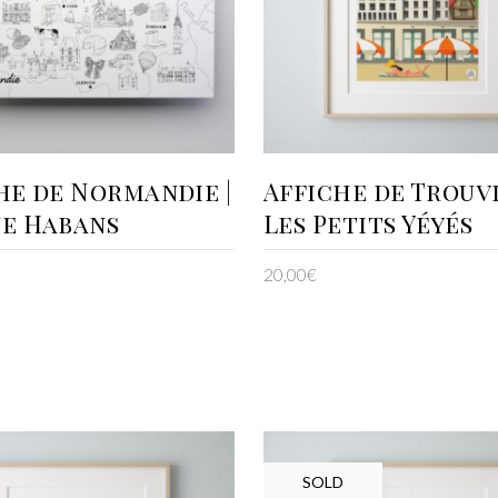
AJOUTER AU PANIER
LIRE LA SUITE
he de Normandie |
Affiche de Trouvi
e Habans
Les Petits Yéyés
20,00
€
SOLD