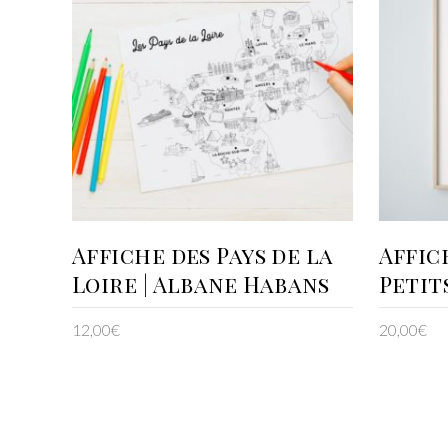
AJOUTER AU PANIER
Affiche des Pays de la
Affic
Loire | Albane Habans
Petit
12,00
€
20,00
€