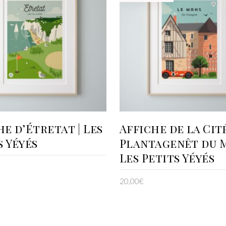
AJOUTER AU PANIER
LIRE LA SUITE
he d’Étretat | Les
Affiche de la Cit
s Yéyés
Plantagenêt du M
Les Petits Yéyés
20,00
€