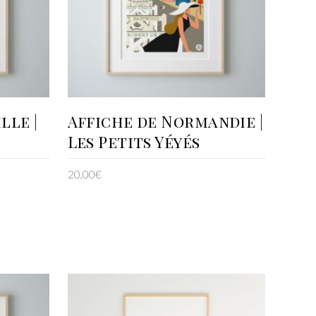
AJOUTER AU PANIER
lle |
Affiche de Normandie |
Les Petits Yéyés
20,00
€