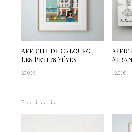
AJOUTER AU PANIER
Affiche de Cabourg |
Affic
Les Petits Yéyés
Alban
20,00
€
12,00
€
Produits similaires