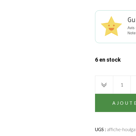
Gu
Avis 
Note
6 en stock
Affiche
d'Houlgate
|
La
AJOUT
puce
de
St
affiche-houlga
UGS :
Ouen