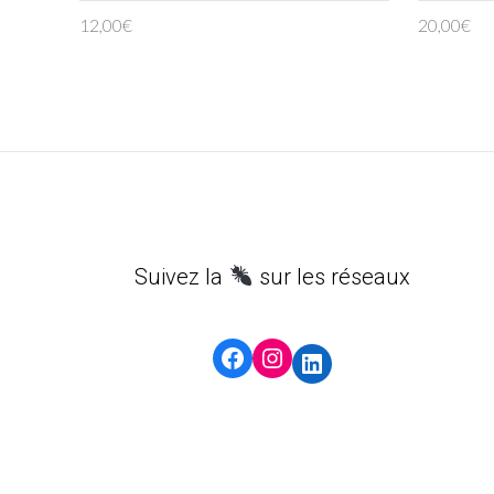
12,00
€
20,00
€
Suivez la
sur les réseaux
Facebook
Instagram
LinkedIn