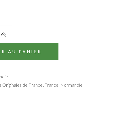
ER AU PANIER
ndie
s Originales de France
France
Normandie
,
,