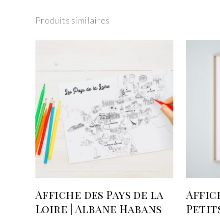
Produits similaires
AJOUTER AU PANIER
Affiche des Pays de la
Affic
Loire | Albane Habans
Petit