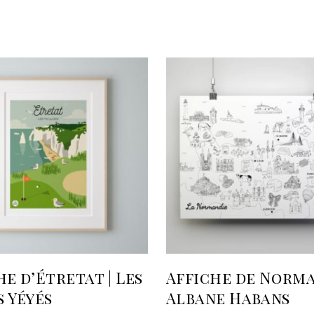
AJOUTER AU PANIER
AJOUTER AU PANIE
he d’Étretat | Les
Affiche de Norma
s Yéyés
Albane Habans