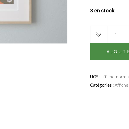
3 en stock
Affiche
de
Normandie
|
AJOUT
Les
Petits
Yéyés
affiche-norma
UGS :
quantity
Affiche
Catégories :