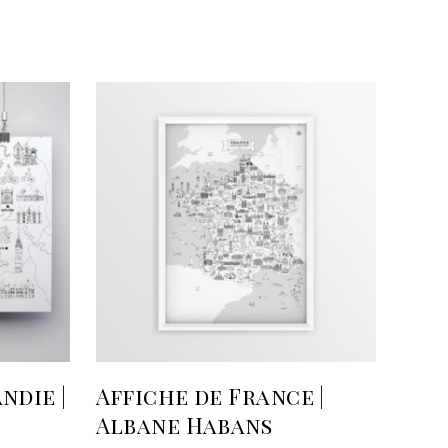
R
AJOUTER AU PANIER
ndie |
Affiche de France |
Albane Habans