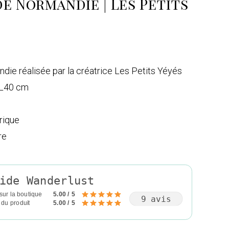
de Normandie | Les Petits
die réalisée par la créatrice Les Petits Yéyés
 L40 cm
rique
re
ide Wanderlust
sur la boutique
5.00 / 5
9 avis
 du produit
5.00 / 5