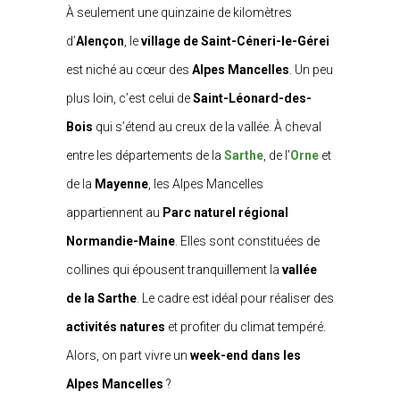
À seulement une quinzaine de kilomètres
d’
Alençon
, le
village de Saint-Céneri-le-Gérei
est niché au cœur des
Alpes Mancelles
. Un peu
plus loin, c’est celui de
Saint-Léonard-des-
Bois
qui s’étend au creux de la vallée. À cheval
entre les départements de la
Sarthe
, de l’
Orne
et
de la
Mayenne
, les Alpes Mancelles
appartiennent au
Parc naturel régional
Normandie-Maine
. Elles sont constituées de
collines qui épousent tranquillement la
vallée
de la Sarthe
. Le cadre est idéal pour réaliser des
activités natures
et profiter du climat tempéré.
Alors, on part vivre un
week-end dans les
Alpes Mancelles
?