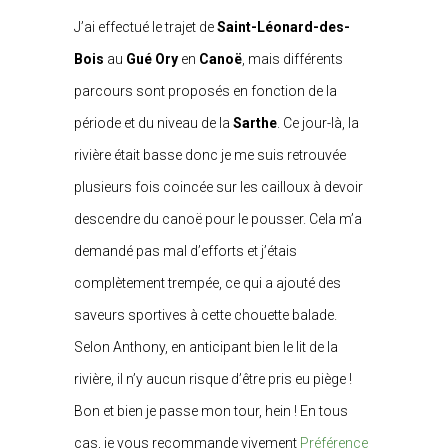
J’ai effectué le trajet de
Saint-Léonard-des-
Bois
au
Gué Ory
en
Canoë
, mais différents
parcours sont proposés en fonction de la
période et du niveau de la
Sarthe
. Ce jour-là, la
rivière était basse donc je me suis retrouvée
plusieurs fois coincée sur les cailloux à devoir
descendre du canoë pour le pousser. Cela m’a
demandé pas mal d’efforts et j’étais
complètement trempée, ce qui a ajouté des
saveurs sportives à cette chouette balade.
Selon Anthony, en anticipant bien le lit de la
rivière, il n’y aucun risque d’être pris eu piège !
Bon et bien je passe mon tour, hein ! En tous
cas, je vous recommande vivement
Préférence