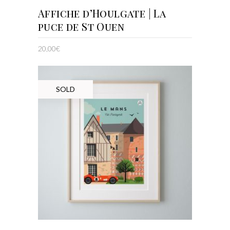
AJOUTER AU PANIER
Affiche d’Houlgate | La
puce de St Ouen
20,00
€
SOLD