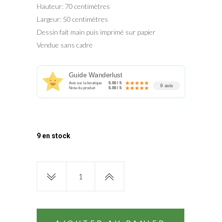
Hauteur: 70 centimètres
Largeur: 50 centimètres
Dessin fait main puis imprimé sur papier
Vendue sans cadre
Guide Wanderlust
Avis sur la boutique
5.00 / 5
9 avis
Note du produit
5.00 / 5
9 en stock
Affiche
de
France
|
Albane