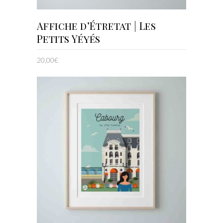
AJOUTER AU PANIER
Affiche d’Étretat | Les
Petits Yéyés
20,00
€