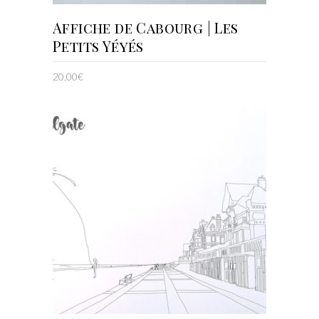
AJOUTER AU PANIER
Affiche de Cabourg | Les
Petits Yéyés
20,00
€