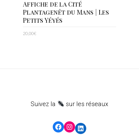
LIRE LA SUITE
Affiche de la Cité
Plantagenêt du Mans | Les
Petits Yéyés
20,00
€
Suivez la
sur les réseaux
Facebook
Instagram
LinkedIn