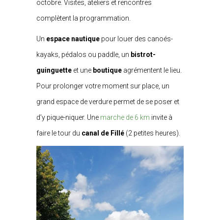
octobre. Visites, ateliers et rencontres
complètent la programmation.
Un
espace nautique
pour louer des canoés-
kayaks, pédalos ou paddle, un
bistrot-
guinguette
et une
boutique
agrémentent le lieu.
Pour prolonger votre moment sur place, un
grand espace de verdure permet de se poser et
d’y pique-niquer. Une
marche de 6 km
invite à
faire le tour du
canal de Fillé
(2 petites heures).