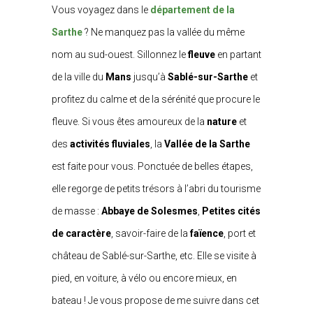
Vous voyagez dans le
département de la
Sarthe
? Ne manquez pas la vallée du même
nom au sud-ouest. Sillonnez le
fleuve
en partant
de la ville du
Mans
jusqu’à
Sablé-sur-Sarthe
et
profitez du calme et de la sérénité que procure le
fleuve. Si vous êtes amoureux de la
nature
et
des
activités fluviales
, la
Vallée de la Sarthe
est faite pour vous. Ponctuée de belles étapes,
elle regorge de petits trésors à l’abri du tourisme
de masse :
Abbaye de Solesmes
,
Petites cités
de caractère
, savoir-faire de la
faïence
, port et
château de Sablé-sur-Sarthe, etc. Elle se visite à
pied, en voiture, à vélo ou encore mieux, en
bateau ! Je vous propose de me suivre dans cet