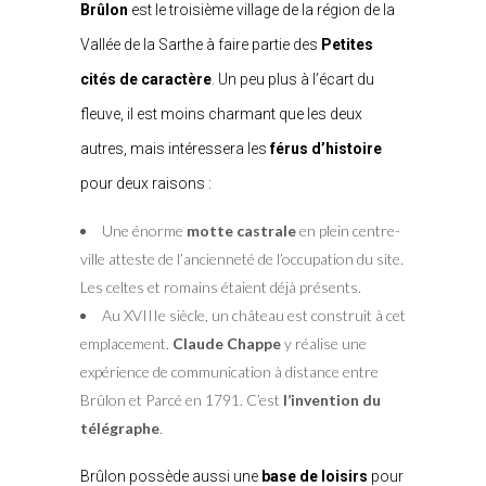
Brûlon
est le troisième village de la région de la
Vallée de la Sarthe à faire partie des
Petites
cités de caractère
. Un peu plus à l’écart du
fleuve, il est moins charmant que les deux
autres, mais intéressera les
férus d’histoire
pour deux raisons :
Une énorme
motte castrale
en plein centre-
ville atteste de l’ancienneté de l’occupation du site.
Les celtes et romains étaient déjà présents.
Au XVIIIe siècle, un château est construit à cet
emplacement.
Claude Chappe
y réalise une
expérience de communication à distance entre
Brûlon et Parcé en 1791. C’est
l’invention du
télégraphe
.
Brûlon possède aussi une
base de loisirs
pour