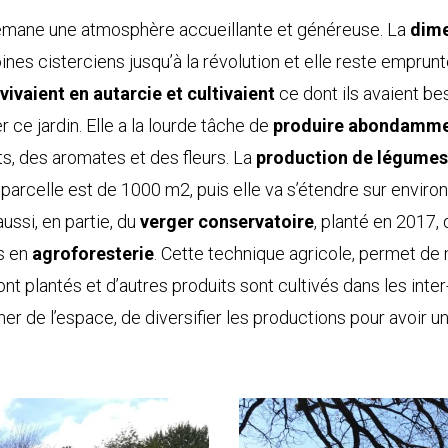
l émane une atmosphère accueillante et généreuse. La
dim
ines cisterciens jusqu’à la révolution et elle reste emprunte
ivaient en autarcie et cultivaient
ce dont ils avaient bes
 ce jardin. Elle a la lourde tâche de
produire abondammen
ts, des aromates et des fleurs. La
production de légumes
la parcelle est de 1000 m2, puis elle va s’étendre sur envi
aussi, en partie, du
verger conservatoire
, planté en 2017,
ps en
agroforesterie
. Cette technique agricole, permet d
sont plantés et d’autres produits sont cultivés dans les in
 de l’espace, de diversifier les productions pour avoir u