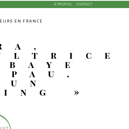
À PROPOS
CONTACT
LEURS EN FRANCE
ra,
ultrice
bbaye
Épau,
 un
ling »