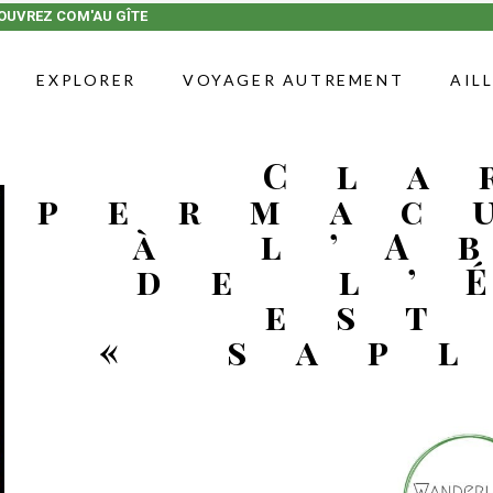
OUVREZ COM'AU GÎTE
EXPLORER
VOYAGER AUTREMENT
AIL
Cla
permac
à l’A
de l’
est
« sap