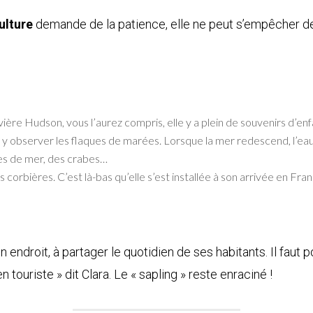
ulture
demande de la patience, elle ne peut s’empêcher de 
ière Hudson, vous l’aurez compris, elle y a plein de souvenirs d’en
ore y observer les flaques de marées. Lorsque la mer redescend, l’e
les de mer, des crabes…
 corbières. C’est là-bas qu’elle s’est installée à son arrivée en Fran
 endroit, à partager le quotidien de ses habitants. Il faut p
 touriste » dit Clara. Le « sapling » reste enraciné !