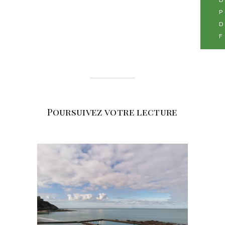
P
D
F
Poursuivez votre lecture