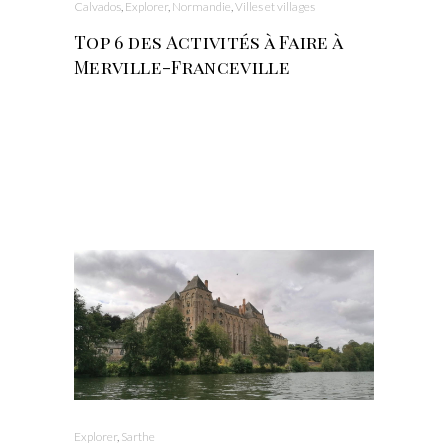
Calvados
,
Explorer
,
Normandie
,
Villes et villages
Top 6 des Activités à Faire à
Merville-Franceville
Explorer
,
Sarthe