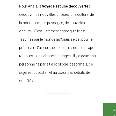
Pour Anaïs, le
voyage est une découverte
:
découvrir de nouvelles choses, une culture, de
la nourriture, des paysages, de nouvelles
odeurs… C’est justement parce qu’elle est
fascinée par le monde qu’Anaïs se bat pour le
préserver. D’ailleurs, son optimisme la rattrape
toujours : « les choses changent. Il y a deux ans,
personne ne parlait d’écologie, désormais, ce
sujet est quotidien et au cœur des débats de
société ».
D
D