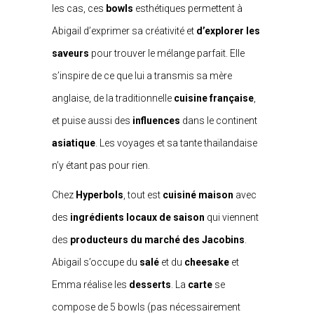
les cas, ces
bowls
esthétiques permettent à
Abigail d’exprimer sa créativité et
d’explorer les
saveurs
pour trouver le mélange parfait. Elle
s’inspire de ce que lui a transmis sa mère
anglaise, de la traditionnelle
cuisine française
,
et puise aussi des
influences
dans le continent
asiatique
. Les voyages et sa tante thaïlandaise
n’y étant pas pour rien.
Chez
Hyperbols
, tout est
cuisiné maison
avec
des
ingrédients locaux de saison
qui viennent
des
producteurs du marché des Jacobins
.
Abigail s’occupe du
salé
et du
cheesake
et
Emma réalise les
desserts
. La
carte
se
compose de 5 bowls (pas nécessairement