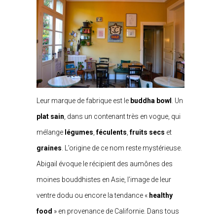
Leur marque de fabrique est le
buddha bowl
. Un
plat sain
, dans un contenant très en vogue, qui
mélange
légumes
,
féculents
,
fruits secs
et
graines
. L’origine de ce nom reste mystérieuse.
Abigail évoque le récipient des aumônes des
moines bouddhistes en Asie, l’image de leur
ventre dodu ou encore la tendance «
healthy
food
» en provenance de Californie. Dans tous